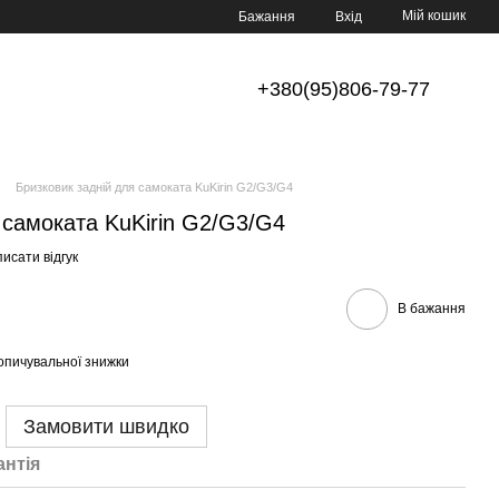
Мій кошик
Бажання
Вхід
+380(95)806-79-77
Бризковик задній для самоката KuKirin G2/G3/G4
 самоката KuKirin G2/G3/G4
исати відгук
В бажання
опичувальної знижки
Замовити швидко
антія