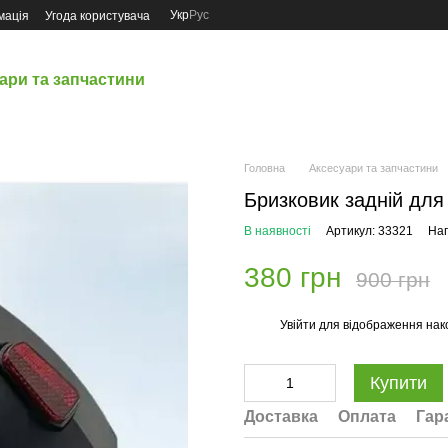
Укр
Рус
мація
Угода користувача
ари та запчастини
Головна
Аксесуари та запчастини
Бризковик задній для
В наявності
Артикул: 33321
Нап
380 грн
900 грн
Увійти
для відображення нак
%
Купити
Доставка
Оплата
Гар