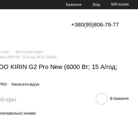
Мій кошик
Бажання
Вхід
+380(95)806-79-77
селер
Бестселер Kugoo
 (6000 Вт; 15 А/год; 48 В) 2026рік
O KIRIN G2 Pro New (6000 Вт; 15 А/год;
 PRO
Написати відгук
0 грн
В бажання
опичувальної знижки