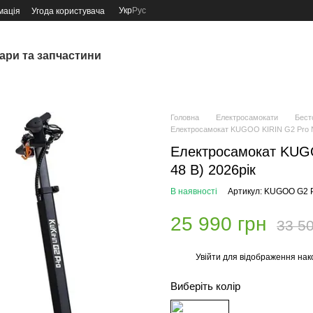
Укр
Рус
мація
Угода користувача
ари та запчастини
Головна
Електросамокати
Бест
Електросамокат KUGOO KIRIN G2 Pro New
Електросамокат KUGO
48 В) 2026рік
В наявності
Артикул: KUGOO G2
25 990 грн
33 50
Увійти
для відображення нак
%
Виберіть колір