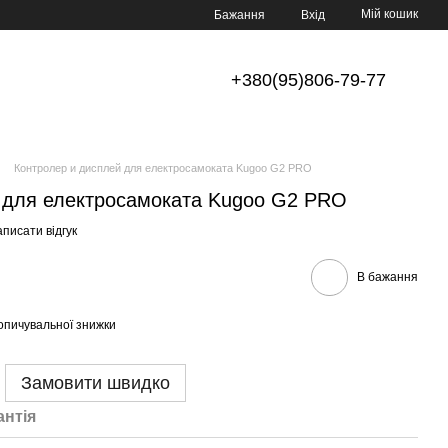
Мій кошик
Бажання
Вхід
+380(95)806-79-77
Контролер и дисплей для електросамоката Kugoo G2 PRO
 для електросамоката Kugoo G2 PRO
писати відгук
В бажання
опичувальної знижки
Замовити швидко
антія