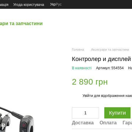
Укр
Рус
мація
Угода користувача
ари та запчастини
Головна
Аксесуари та запчастини
Контролер и дисплей
В наявності
Артикул: 554554
На
2 890 грн
Увійти
для відображення нак
%
Купити
Доставка
Оплата
Гар