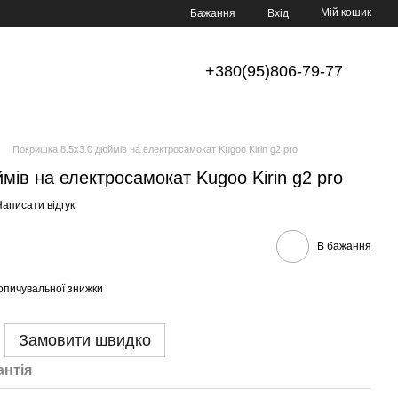
Мій кошик
Бажання
Вхід
+380(95)806-79-77
Покришка 8.5х3.0 дюймів на електросамокат Kugoo Kirin g2 pro
мів на електросамокат Kugoo Kirin g2 pro
аписати відгук
В бажання
опичувальної знижки
Замовити швидко
антія