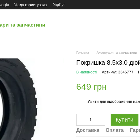
Укр
Рус
мація
Угода користувача
ари та запчастини
Головна
Аксесуари та запчастини
Покришка 8.5х3.0 дюй
В наявності
Артикул: 3346777
Н
649 грн
Увійти
для відображення нак
%
Купити
Доставка
Оплата
Гар