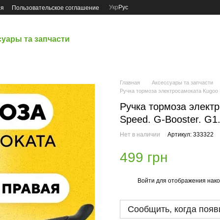
Укр
Рус
ия
Пользовательское соглашение
суары та запчасти
Главная
Аксессуары та запчасти
Ручка тормоза электросамоката Kugoo M
Ручка тормоза элект
Speed. G-Booster. G1.
Нет в наличии
Артикул: 333322
499 грн
Войти
для отображения нако
%
Сообщить, когда появ