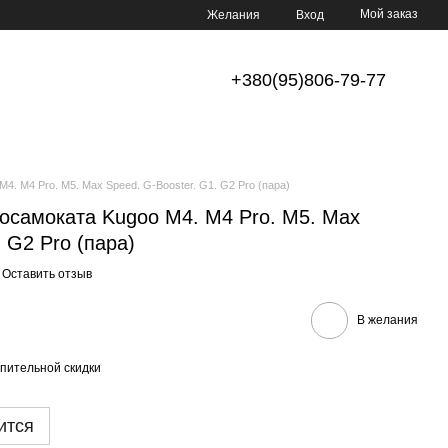
Мой заказ
Желания
Вход
+380(95)806-79-77
4. M4 Pro. M5. Max Speed. G-Booster. G1. G2 Pro (пара)
росамоката Kugoo M4. M4 Pro. M5. Max
 G2 Pro (пара)
Оставить отзыв
В желания
пительной скидки
ится